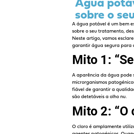
Água potáv
sobre o se
A água potável é um bem es
sobre o seu tratamento, des
Neste artigo, vamos esclar
garantir água segura para
Mito 1: “Se
A aparência da água pode s
microrganismos patogénicos,
fiável de garantir a quali
são detetáveis a olho nu.
Mito 2: “O 
O cloro é amplamente utiliz
agentes patogénicos. Quand