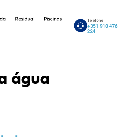
ada
Residual
Piscinas
Telefone
+351 910 476
224
 a água