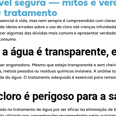
el segura — mitos e ver
u tratamento
sencial à vida, mas nem sempre é compreendida com clareza
de ideias erradas sobre o uso de cloro até crenças infundadas
ecer algumas das dúvidas mais comuns e apresentar verdad
 consumo.
 a água é transparente, 
er enganadora. Mesmo que esteja transparente e sem cheiro
 metais pesados ou resíduos químicos invisíveis. A análise la
dade da água. O tratamento adequado é essencial para remo
cloro é perigoso para a 
ado no tratamento de água por ser eficaz na eliminação de ba
o utilizado nas concentrações recomendadas pelas autorida