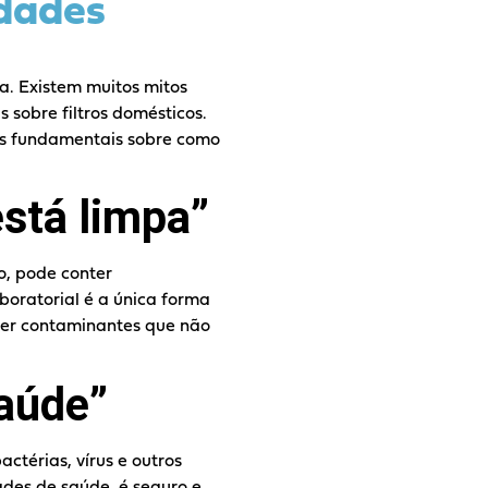
dades
. Existem muitos mitos
 sobre filtros domésticos.
es fundamentais sobre como
está limpa”
, pode conter
boratorial é a única forma
ver contaminantes que não
saúde”
ctérias, vírus e outros
des de saúde, é seguro e